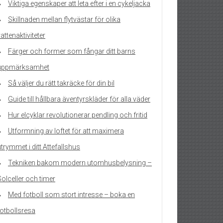
Viktiga egenskaper att leta efter i en cykeljacka
Skillnaden mellan flytvästar för olika
attenaktiviteter
Färger och former som fångar ditt barns
uppmärksamhet
Så väljer du rätt takräcke för din bil
Guide till hållbara äventyrskläder för alla väder
Hur elcyklar revolutionerar pendling och fritid
Utformning av loftet för att maximera
trymmet i ditt Attefallshus
Tekniken bakom modern utomhusbelysning –
Solceller och timer
Med fotboll som stort intresse – boka en
fotbollsresa