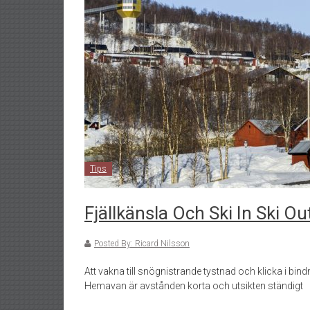
Tips
Fjällkänsla Och Ski In Ski 
Posted By: Ricard Nilsson
Att vakna till snögnistrande tystnad och klicka i bin
Hemavan är avstånden korta och utsikten ständigt