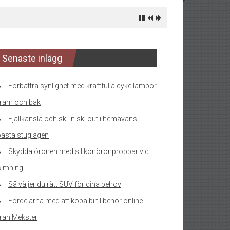
Senaste inlägg
Förbättra synlighet med kraftfulla cykellampor
fram och bak
Fjällkänsla och ski in ski out i hemavans
bästa stuglägen
Skydda öronen med silikonöronproppar vid
simning
Så väljer du rätt SUV för dina behov
Fördelarna med att köpa biltillbehör online
från Mekster