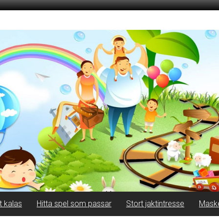
t kalas
Hitta spel som passar
Stort jaktintresse
Mask