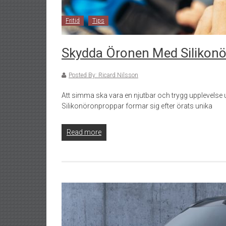
Fritid
Tips
Skydda Öronen Med Silikonö
Posted By: Ricard Nilsson
Att simma ska vara en njutbar och trygg upplevelse 
Silikonöronproppar formar sig efter örats unika
Read more