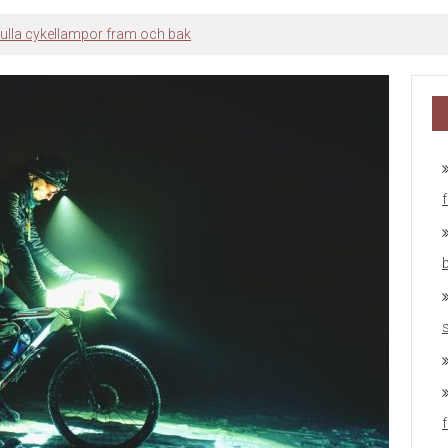
t i hemavans bästa stuglägen