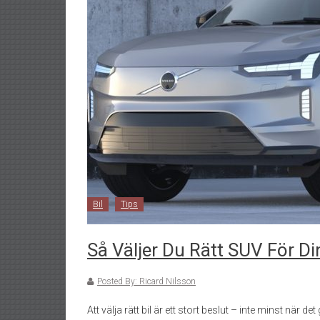
Bil
Tips
Så Väljer Du Rätt SUV För D
Posted By: Ricard Nilsson
Att välja rätt bil är ett stort beslut – inte minst när 