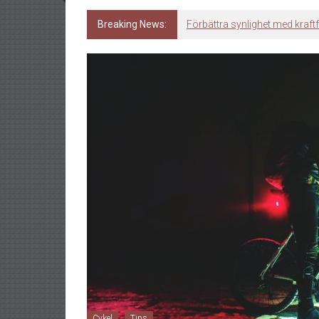
Breaking News:
Fjällkänsla och ski in ski ou
Cykel
Tips