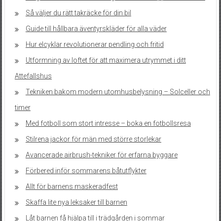
Så väljer du rätt takräcke för din bil
Guide till hållbara äventyrskläder för alla väder
Hur elcyklar revolutionerar pendling och fritid
Utformning av loftet för att maximera utrymmet i ditt
Attefallshus
Tekniken bakom modern utomhusbelysning – Solceller och
timer
Med fotboll som stort intresse – boka en fotbollsresa
Stilrena jackor för män med större storlekar
Avancerade airbrush-tekniker för erfarna byggare
Förbered inför sommarens båtutflykter
Allt för barnens maskeradfest
Skaffa lite nya leksaker till barnen
Låt barnen få hjälpa till i trädgården i sommar