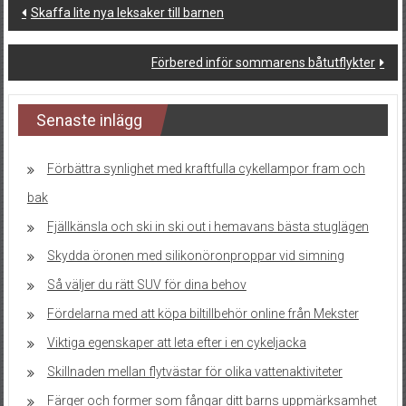
Post
Skaffa lite nya leksaker till barnen
navigation
Förbered inför sommarens båtutflykter
Senaste inlägg
Förbättra synlighet med kraftfulla cykellampor fram och
bak
Fjällkänsla och ski in ski out i hemavans bästa stuglägen
Skydda öronen med silikonöronproppar vid simning
Så väljer du rätt SUV för dina behov
Fördelarna med att köpa biltillbehör online från Mekster
Viktiga egenskaper att leta efter i en cykeljacka
Skillnaden mellan flytvästar för olika vattenaktiviteter
Färger och former som fångar ditt barns uppmärksamhet