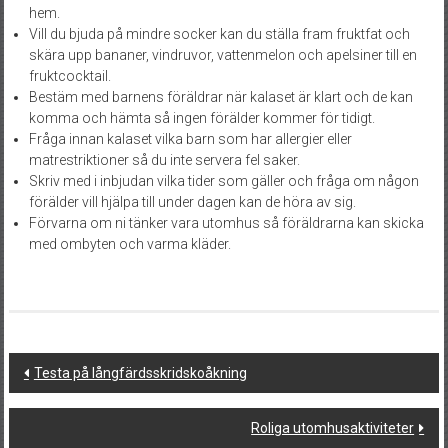
hem.
Vill du bjuda på mindre socker kan du ställa fram fruktfat och
skära upp bananer, vindruvor, vattenmelon och apelsiner till en
fruktcocktail.
Bestäm med barnens föräldrar när kalaset är klart och de kan
komma och hämta så ingen förälder kommer för tidigt.
Fråga innan kalaset vilka barn som har allergier eller
matrestriktioner så du inte servera fel saker.
Skriv med i inbjudan vilka tider som gäller och fråga om någon
förälder vill hjälpa till under dagen kan de höra av sig.
Förvarna om ni tänker vara utomhus så föräldrarna kan skicka
med ombyten och varma kläder.
Post
Testa på långfärdsskridskoåkning
navigation
Roliga utomhusaktiviteter