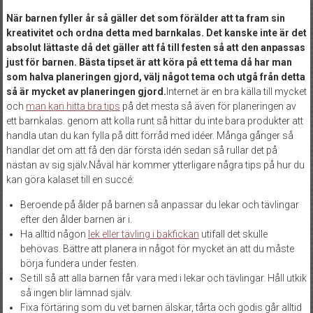
När barnen fyller år så gäller det som förälder att ta fram sin
kreativitet och ordna detta med barnkalas. Det kanske inte är det
absolut lättaste då det gäller att få till festen så att den anpassas
just för barnen. Bästa tipset är att köra på ett tema då har man
som halva planeringen gjord, välj något tema och utgå från detta
så är mycket av planeringen gjord.
Internet är en bra källa till mycket
och
man kan hitta bra tips
på det mesta så även för planeringen av
ett barnkalas. genom att kolla runt så hittar du inte bara produkter att
handla utan du kan fylla på ditt förråd med idéer. Många gånger så
handlar det om att få den där första idén sedan så rullar det på
nästan av sig själv.Nåväl här kommer ytterligare några tips på hur du
kan göra kalaset till en succé:
Beroende på ålder på barnen så anpassar du lekar och tävlingar
efter den ålder barnen är i.
Ha alltid någon
lek eller tävling i bakfickan
utifall det skulle
behövas. Bättre att planera in något för mycket än att du måste
börja fundera under festen.
Se till så att alla barnen får vara med i lekar och tävlingar. Håll utkik
så ingen blir lämnad själv.
Fixa förtäring som du vet barnen älskar, tårta och godis går alltid