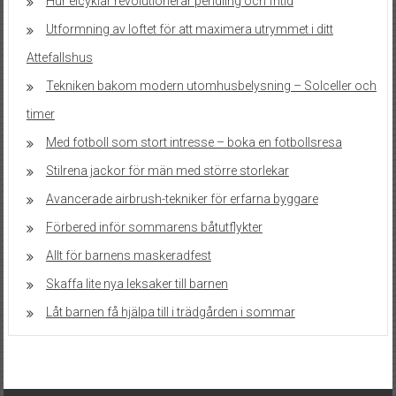
Hur elcyklar revolutionerar pendling och fritid
Utformning av loftet för att maximera utrymmet i ditt
Attefallshus
Tekniken bakom modern utomhusbelysning – Solceller och
timer
Med fotboll som stort intresse – boka en fotbollsresa
Stilrena jackor för män med större storlekar
Avancerade airbrush-tekniker för erfarna byggare
Förbered inför sommarens båtutflykter
Allt för barnens maskeradfest
Skaffa lite nya leksaker till barnen
Låt barnen få hjälpa till i trädgården i sommar