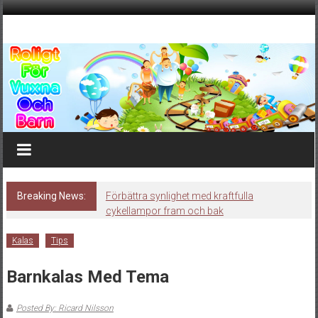
Skip
to
Roligt
content
för
vuxna
och
barn
Fest
och
Breaking News:
Förbättra synlighet med kraftfulla
cykellampor fram och bak
skoj
för
Kalas
Tips
både
vuxna
Barnkalas Med Tema
och
barn
Posted By: Ricard Nilsson