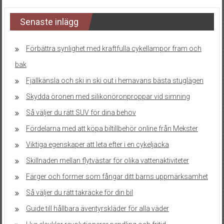
Senaste inlägg
Förbättra synlighet med kraftfulla cykellampor fram och
bak
Fjällkänsla och ski in ski out i hemavans bästa stuglägen
Skydda öronen med silikonöronproppar vid simning
Så väljer du rätt SUV för dina behov
Fördelarna med att köpa biltillbehör online från Mekster
Viktiga egenskaper att leta efter i en cykeljacka
Skillnaden mellan flytvästar för olika vattenaktiviteter
Färger och former som fångar ditt barns uppmärksamhet
Så väljer du rätt takräcke för din bil
Guide till hållbara äventyrskläder för alla väder