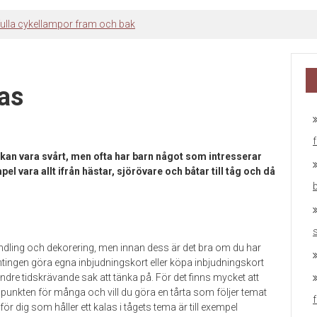
fulla cykellampor fram och bak
las
 kan vara svårt, men ofta har barn något som intresserar
mpel vara allt ifrån hästar, sjörövare och båtar till tåg och då
andling och dekorering, men innan dess är det bra om du har
 antingen göra egna inbjudningskort eller köpa inbjudningskort
dre tidskrävande sak att tänka på. För det finns mycket att
dpunkten för många och vill du göra en tårta som följer temat
 dig som håller ett kalas i tågets tema är till exempel