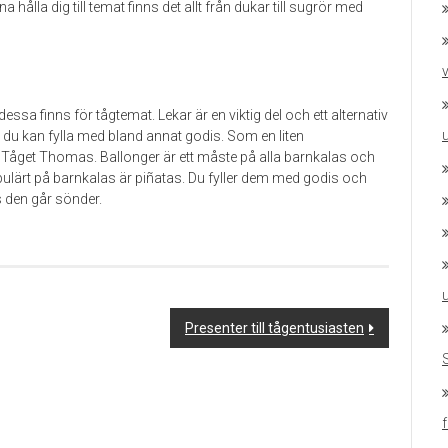
na hålla dig till temat finns det allt från dukar till sugrör med
v
sa finns för tågtemat. Lekar är en viktig del och ett alternativ
du kan fylla med bland annat godis. Som en liten
 Tåget Thomas. Ballonger är ett måste på alla barnkalas och
ulärt på barnkalas är piñatas. Du fyller dem med godis och
s den går sönder.
u
Presenter till tågentusiasten