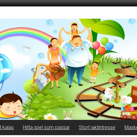
t kalas
Hitta spel som passar
Stort jaktintresse
Mask