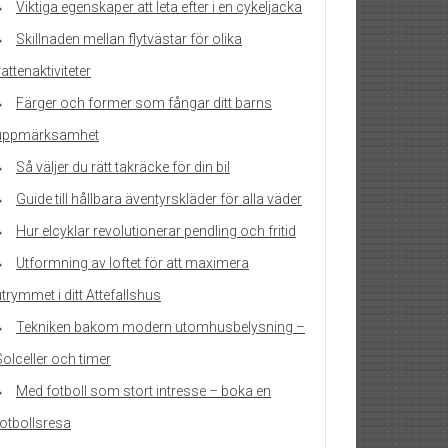
Viktiga egenskaper att leta efter i en cykeljacka
Skillnaden mellan flytvästar för olika
attenaktiviteter
Färger och former som fångar ditt barns
uppmärksamhet
Så väljer du rätt takräcke för din bil
Guide till hållbara äventyrskläder för alla väder
Hur elcyklar revolutionerar pendling och fritid
Utformning av loftet för att maximera
trymmet i ditt Attefallshus
Tekniken bakom modern utomhusbelysning –
Solceller och timer
Med fotboll som stort intresse – boka en
fotbollsresa