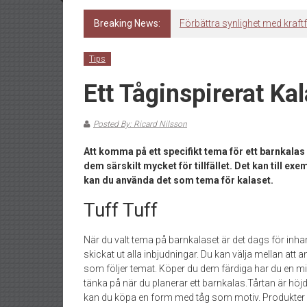
Breaking News:
Förbättra synlighet med kraft
Tips
Ett Tåginspirerat Ka
Posted By: Ricard Nilsson
Att komma på ett specifikt tema för ett barnkalas
dem särskilt mycket för tillfället. Det kan till exe
kan du använda det som tema för kalaset.
Tuff Tuff
När du valt tema på barnkalaset är det dags för inh
skickat ut alla inbjudningar. Du kan välja mellan att
som följer temat. Köper du dem färdiga har du en min
tänka på när du planerar ett barnkalas.Tårtan är höj
kan du köpa en form med tåg som motiv. Produkter för