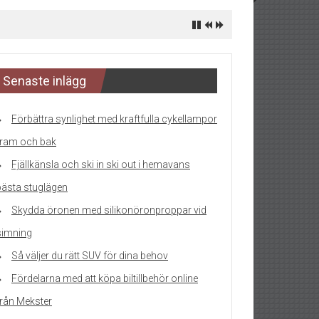
Senaste inlägg
Förbättra synlighet med kraftfulla cykellampor
fram och bak
Fjällkänsla och ski in ski out i hemavans
bästa stuglägen
Skydda öronen med silikonöronproppar vid
simning
Så väljer du rätt SUV för dina behov
Fördelarna med att köpa biltillbehör online
från Mekster