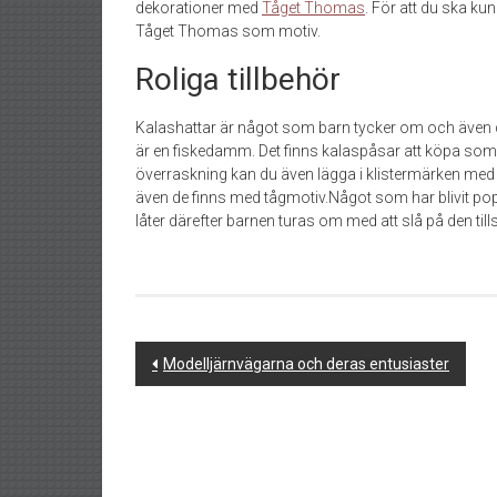
dekorationer med
Tåget Thomas
. För att du ska kun
Tåget Thomas som motiv.
Roliga tillbehör
Kalashattar är något som barn tycker om och även des
är en fiskedamm. Det finns kalaspåsar att köpa som 
överraskning kan du även lägga i klistermärken med
även de finns med tågmotiv.Något som har blivit pop
låter därefter barnen turas om med att slå på den till
Post
Modelljärnvägarna och deras entusiaster
navigation