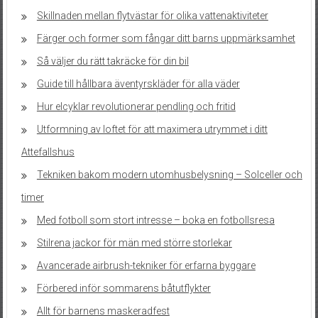
Skillnaden mellan flytvästar för olika vattenaktiviteter
Färger och former som fångar ditt barns uppmärksamhet
Så väljer du rätt takräcke för din bil
Guide till hållbara äventyrskläder för alla väder
Hur elcyklar revolutionerar pendling och fritid
Utformning av loftet för att maximera utrymmet i ditt
Attefallshus
Tekniken bakom modern utomhusbelysning – Solceller och
timer
Med fotboll som stort intresse – boka en fotbollsresa
Stilrena jackor för män med större storlekar
Avancerade airbrush-tekniker för erfarna byggare
Förbered inför sommarens båtutflykter
Allt för barnens maskeradfest