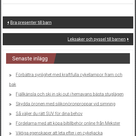
Post
Bra presenter till barn
navigation
Leksaker och pyssel till barnen
Senaste inlägg
Förbättra synlighet med kraftfulla cykellampor fram och
bak
Fjällkänsla och ski in ski out i hemavans bästa stuglägen
Skydda öronen med silikonöronproppar vid simning
Så väljer du rätt SUV för dina behov
Fördelarna med att köpa biltillbehör online från Mekster
Viktiga egenskaper att leta efter i en cykeljacka